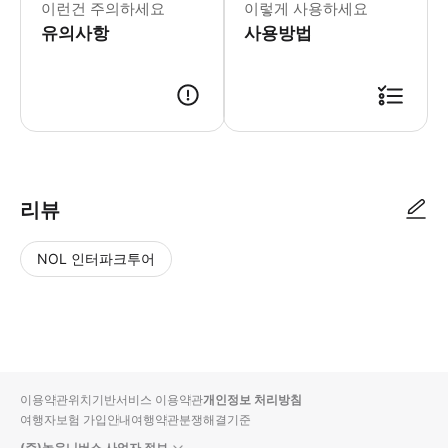
이런건 주의하세요
이렇게 사용하세요
유의사항
사용방법
리뷰
NOL 인터파크투어
NOL
별
사
에서
점
진/
작성
높
동
된
은
영
리뷰
순
상
이용약관
위치기반서비스 이용약관
개인정보 처리방침
입니
여행자보험 가입안내
여행약관
분쟁해결기준
다.
(주)놀유니버스 사업자 정보