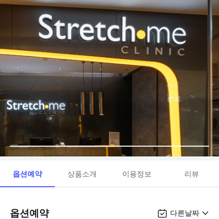
옵션예약
상품소개
이용정보
리뷰
옵션예약
다른날짜