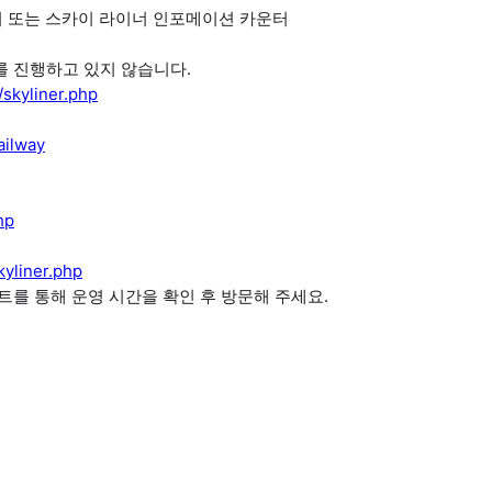
발매기 또는 스카이 라이너 인포메이션 카운터
를 진행하고 있지 않습니다.
/skyliner.php
ailway
hp
kyliner.php
트를 통해 운영 시간을 확인 후 방문해 주세요.