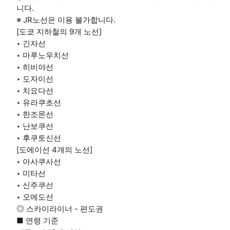
니다.
※ JR노선은 이용 불가합니다.
[도쿄 지하철의 9개 노선]
‣ 긴자선
‣ 마루노우치선
‣ 히비야선
‣ 도자이선
‣ 치요다선
‣ 유라쿠초선
‣ 한조몬선
‣ 난보쿠선
‣ 후쿠토신선
[도에이선 4개의 노선]
‣ 아사쿠사선
‣ 미타선
‣ 신주쿠선
‣ 오에도선
◎ 스카이라이너 - 편도권
■ 연령 기준