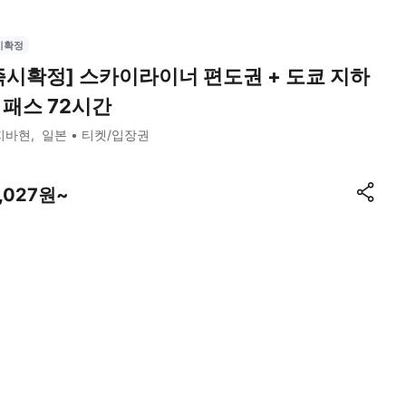
시확정
즉시확정] 스카이라이너 편도권 + 도쿄 지하
 패스 72시간
지바현
일본
티켓/입장권
9,027원~