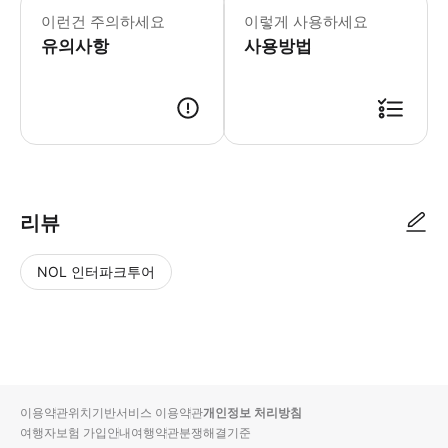
이런건 주의하세요
이렇게 사용하세요
유의사항
사용방법
● 예약접수 후 확정이 되면 이용가능합니다. ● 바우처에 안내된 사용 방법
리뷰
NOL 인터파크투어
NOL
별
사
에서
점
진/
작성
높
동
된
은
영
리뷰
순
상
이용약관
위치기반서비스 이용약관
개인정보 처리방침
입니
여행자보험 가입안내
여행약관
분쟁해결기준
다.