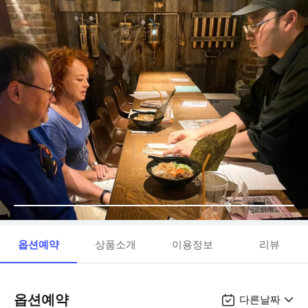
옵션예약
상품소개
이용정보
리뷰
옵션예약
다른날짜