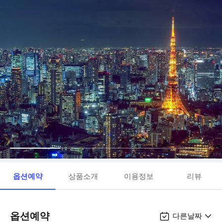
옵션예약
상품소개
이용정보
리뷰
옵션예약
다른날짜