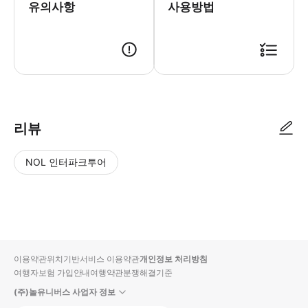
유의사항
사용방법
* 공항 출구 게이트에서 예약 시 기재한 영문 이름이 기재된 네임 보드를 
리뷰
NOL 인터파크투어
NOL
별
사
에서
점
진/
작성
높
동
된
은
영
리뷰
순
상
이용약관
위치기반서비스 이용약관
개인정보 처리방침
입니
여행자보험 가입안내
여행약관
분쟁해결기준
다.
(주)놀유니버스 사업자 정보