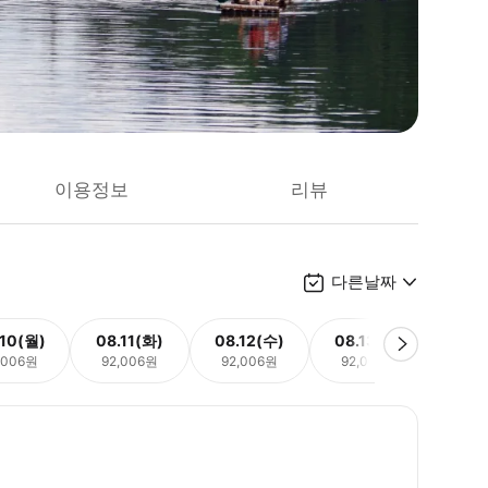
이용정보
리뷰
다른날짜
.10(월)
08.11(화)
08.12(수)
08.13(목)
08.
,006원
92,006원
92,006원
92,006원
92,