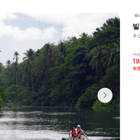
즉
빌
113
19
최