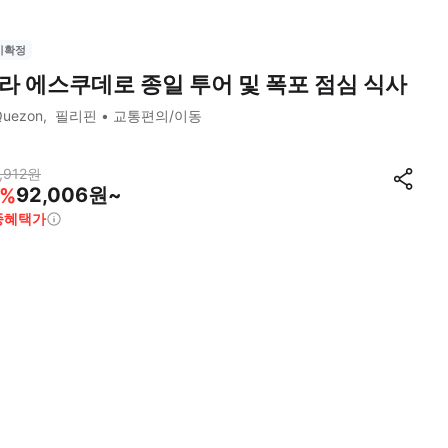
시확정
라 에스쿠데로 종일 투어 및 폭포 점심 식사
Quezon
필리핀
교통편의/이동
,912
원
92,006원~
%
종혜택가