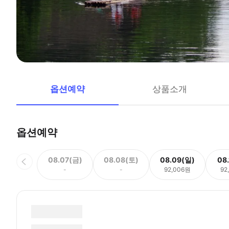
옵션예약
상품소개
옵션예약
08.07(금)
08.08(토)
08.09(일)
08
-
-
92,006원
92