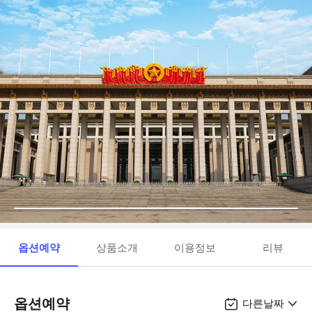
옵션예약
상품소개
이용정보
리뷰
옵션예약
다른날짜