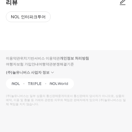
리뷰
NOL 인터파크투어
NOL
별
사
에서
점
진/
작성
높
동
된
은
영
리뷰
순
상
이용약관
위치기반서비스 이용약관
개인정보 처리방침
입니
여행자보험 가입안내
여행약관
분쟁해결기준
다.
(주)놀유니버스 사업자 정보
별
사
NOL
Triple
Interpark Global
점
진/
높
동
(주)놀유니버스
는 일부 상품의 통신판매중개자로서 통신판매의 당사자가 아니므로, 상품의
예약, 이용 및 환불 등 거래와 관련된 의무와 책임은 판매자에게 있으며
은
영
(주)놀유니버스
는 일
체 책임을 지지 않습니다.
순
상