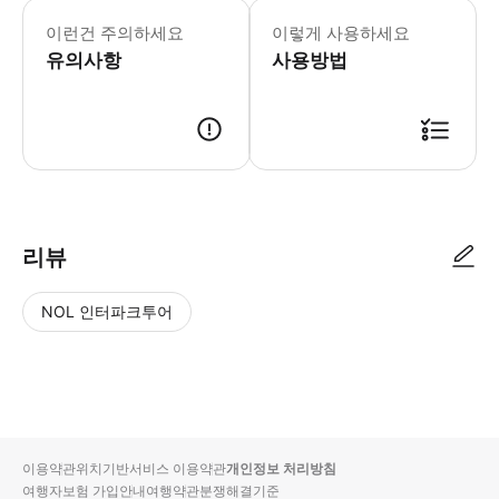
✅ 여행 일정 - 여행 시간 15분 전에 픽
이런건 주의하세요
이렇게 사용하세요
유의사항
사용방법
모바일 바우처 또는 인쇄된 바우처 사용 가능
리뷰
NOL 인터파크투어
NOL
별
사
에서
점
진/
작성
높
동
된
은
영
리뷰
순
상
이용약관
위치기반서비스 이용약관
개인정보 처리방침
입니
여행자보험 가입안내
여행약관
분쟁해결기준
다.