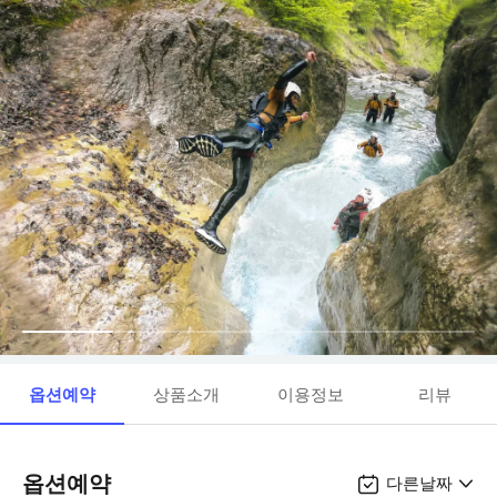
옵션예약
상품소개
이용정보
리뷰
옵션예약
다른날짜