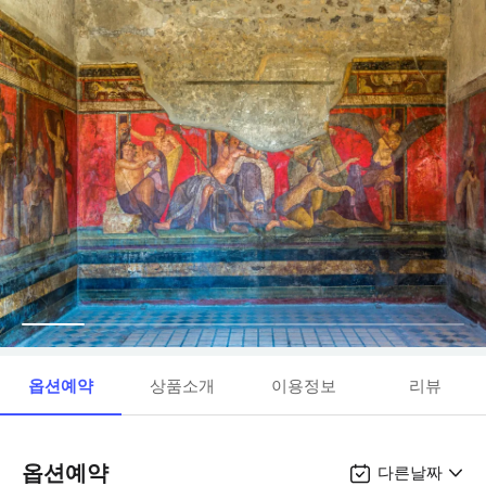
옵션예약
상품소개
이용정보
리뷰
옵션예약
다른날짜