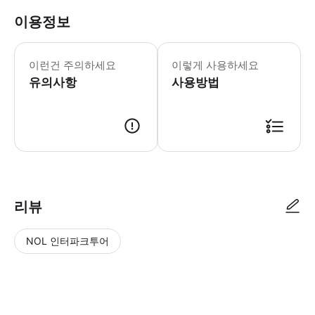
이용정보
▶ 꼭 알아두세요 * 편안한 신발 착용 *
이런건 주의하세요
이렇게 사용하세요
유의사항
사용방법
▶ 사용방법 * Around Vesuvio 사무실로 가서 모바일 바우처를 보여주고
리뷰
NOL 인터파크투어
NOL
별
사
에서
점
진/
작성
높
동