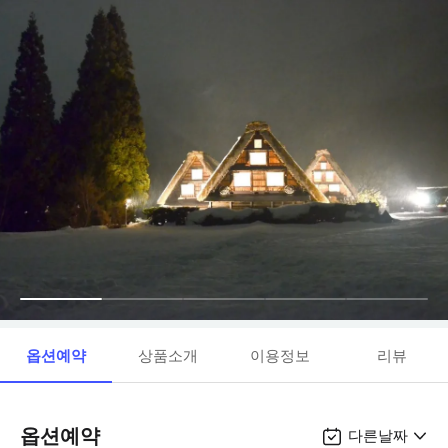
옵션예약
상품소개
이용정보
리뷰
옵션예약
다른날짜