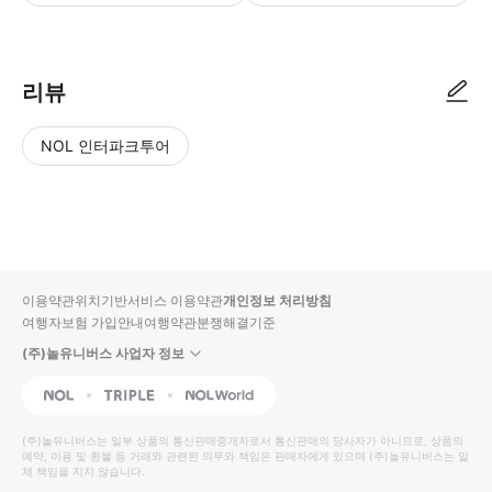
다카야마노히 버스센터(高山濃飛バスセンター)에서 체크인하고 전용 승차권을 
리뷰
NOL 인터파크투어
NOL
별
사
에서
점
진/
작성
높
동
된
은
영
리뷰
순
상
이용약관
위치기반서비스 이용약관
개인정보 처리방침
입니
여행자보험 가입안내
여행약관
분쟁해결기준
다.
(주)놀유니버스 사업자 정보
별
사
NOL
Triple
Interpark Global
점
진/
높
동
(주)놀유니버스
는 일부 상품의 통신판매중개자로서 통신판매의 당사자가 아니므로, 상품의
예약, 이용 및 환불 등 거래와 관련된 의무와 책임은 판매자에게 있으며
은
영
(주)놀유니버스
는 일
체 책임을 지지 않습니다.
순
상