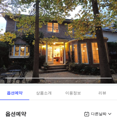
옵션예약
상품소개
이용정보
리뷰
옵션예약
다른날짜