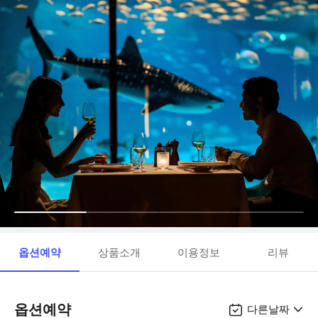
옵션예약
상품소개
이용정보
리뷰
옵션예약
다른날짜