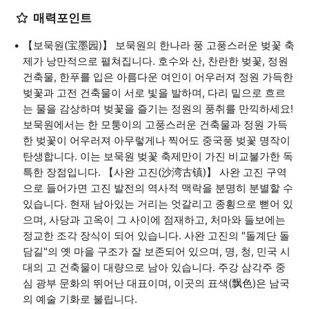
매력포인트
【보묵원(宝墨园)】 보묵원의 한나라 풍 고풍스러운 벚꽃 축
제가 낭만적으로 펼쳐집니다. 호수와 산, 찬란한 벚꽃, 정원
건축물, 한푸를 입은 아름다운 여인이 어우러져 정원 가득한
벚꽃과 고전 건축물이 서로 빛을 발하며, 다리 밑으로 흐르
는 물을 감상하며 벚꽃을 즐기는 정원의 풍취를 만끽하세요!
보묵원에서는 한 모퉁이의 고풍스러운 건축물과 정원 가득
한 벚꽃이 어우러져 아무렇게나 찍어도 중국풍 벚꽃 명작이
탄생합니다. 이는 보묵원 벚꽃 축제만이 가진 비교불가한 독
특한 장점입니다. 【사완 고진(沙湾古镇)】 사완 고진 구역
으로 들어가면 고진 발전의 역사적 맥락을 분명히 분별할 수
있습니다. 현재 남아있는 거리는 엇갈리고 종횡으로 뻗어 있
으며, 사당과 고옥이 그 사이에 점재하고, 처마와 들보에는
정교한 조각 장식이 되어 있습니다. 사완 고진의 "돌계단 돌
담길"의 옛 마을 구조가 잘 보존되어 있으며, 명, 청, 민국 시
대의 고 건축물이 대량으로 남아 있습니다. 주강 삼각주 중
심 광부 문화의 뛰어난 대표이며, 이곳의 표색(飘色)은 남국
의 예술 기화로 불립니다.