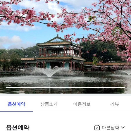
옵션예약
상품소개
이용정보
리뷰
옵션예약
다른날짜