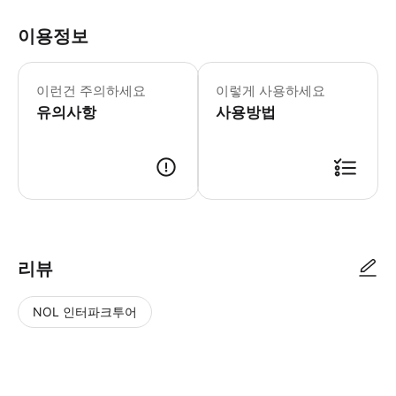
이용정보
이 야생동물 투어는 자연 서식지의 해양
이런건 주의하세요
이렇게 사용하세요
유의사항
사용방법
● 예약접수 후 확정이 되면 이용가능합니다. ● 바우처에 안내된 사용 방법
리뷰
NOL 인터파크투어
NOL
별
사
에서
점
진/
작성