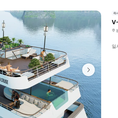
즉
V
일