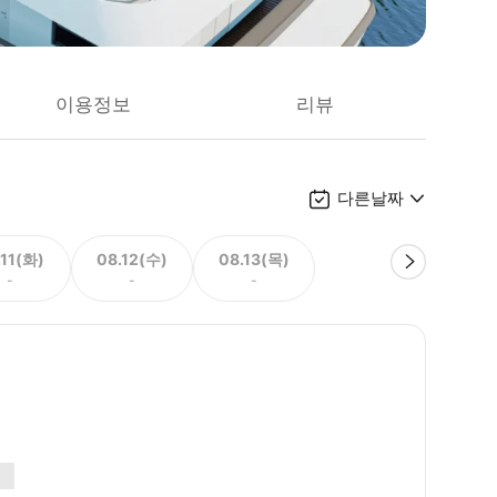
이용정보
리뷰
다른날짜
.11(화)
08.12(수)
08.13(목)
-
-
-