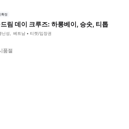
시확정
-드림 데이 크루즈: 하롱베이, 승솟, 티톱
꽝닌성
베트남
티켓/입장권
시품절