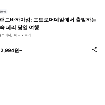
시확정
랜드바하마섬: 포트로더데일에서 출발하는
속 페리 당일 여행
플로리다
미국
투어
72,994원~