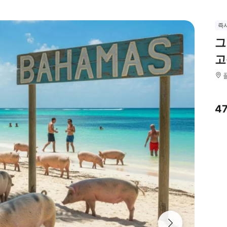
즉
그
고
4