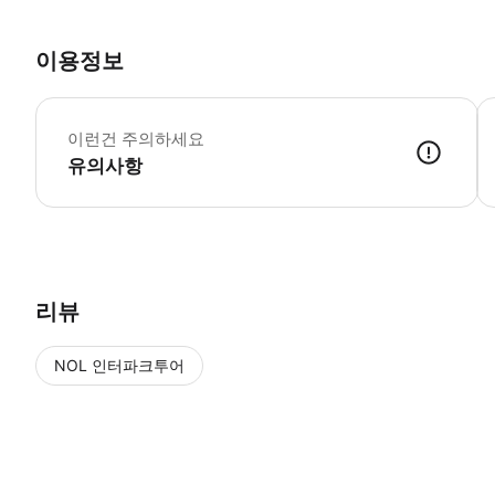
이용정보
▶
이런건 주의하세요
유의사항
▶ 사용방법 * 집합 장소에서 직원에게 모바일 티켓을 보여주세요. Port Evergl
리뷰
NOL 인터파크투어
NOL
에서 작성된 리뷰 입니다.
별점 높은순
별점 높은순