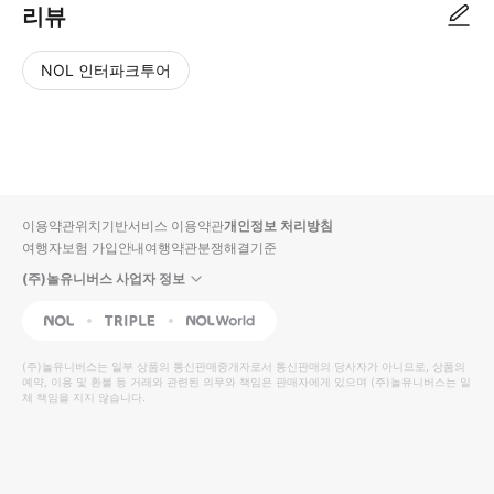
리뷰
NOL 인터파크투어
NOL
별
사
에서
점
진/
작성
높
동
된
은
영
리뷰
순
상
이용약관
위치기반서비스 이용약관
개인정보 처리방침
입니
여행자보험 가입안내
여행약관
분쟁해결기준
다.
(주)놀유니버스 사업자 정보
별
사
NOL
Triple
Interpark Global
점
진/
높
동
(주)놀유니버스
는 일부 상품의 통신판매중개자로서 통신판매의 당사자가 아니므로, 상품의
예약, 이용 및 환불 등 거래와 관련된 의무와 책임은 판매자에게 있으며
은
영
(주)놀유니버스
는 일
체 책임을 지지 않습니다.
순
상