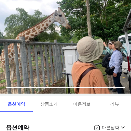
옵션예약
상품소개
이용정보
리뷰
옵션예약
다른날짜