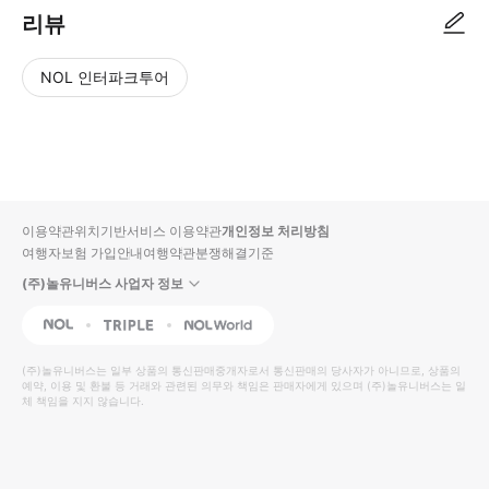
리뷰
NOL 인터파크투어
NOL
별
사
에서
점
진/
작성
높
동
된
은
영
리뷰
순
상
이용약관
위치기반서비스 이용약관
개인정보 처리방침
입니
여행자보험 가입안내
여행약관
분쟁해결기준
다.
(주)놀유니버스 사업자 정보
별
사
NOL
Triple
Interpark Global
점
진/
높
동
(주)놀유니버스
는 일부 상품의 통신판매중개자로서 통신판매의 당사자가 아니므로, 상품의
예약, 이용 및 환불 등 거래와 관련된 의무와 책임은 판매자에게 있으며
은
영
(주)놀유니버스
는 일
체 책임을 지지 않습니다.
순
상