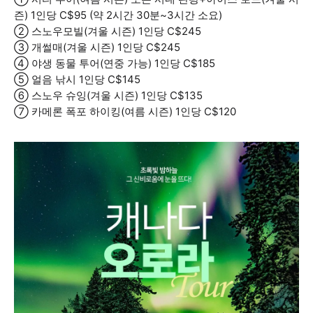
즌) 1인당 C$95 (약 2시간 30분~3시간 소요)
② 스노우모빌(겨울 시즌) 1인당 C$245
③ 개썰매(겨울 시즌) 1인당 C$245
④ 야생 동물 투어(연중 가능) 1인당 C$185
⑤ 얼음 낚시 1인당 C$145
⑥ 스노우 슈잉(겨울 시즌) 1인당 C$135
⑦ 카메론 폭포 하이킹(여름 시즌) 1인당 C$120