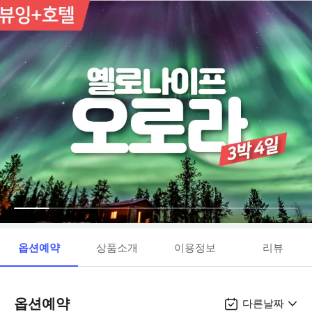
옵션예약
상품소개
이용정보
리뷰
옵션예약
다른날짜