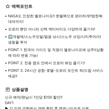
매력포인트
NASA도 인정한 옐로나이프!! 호텔팩으로 편리하게!!방한복
대여까지!
오로라 뿐만 아니라 선택 액티비티도 다양하게 즐기자!
➡️개썰매/스노우모빌/얼음 낚시/스노우 슈잉/시티투어/야
생동물 투어
POINT 1. 한국어 가이드 및 직원이 옐로나이프에 상주!(상황
에 따라 변동 가능)
POINT 2. 전용 캠프 안에서 오로라 뷰잉 즐기기!
POINT 3. 24시간 공항-호텔-오로라 포인트 픽/드랍 서비스
제공!!
상품설명
신규 예약/완납시 1인당 $100 할인!!
DAY1
▶ 각 지역 공항에서 개별 출발 후 옐로나이프로 이동