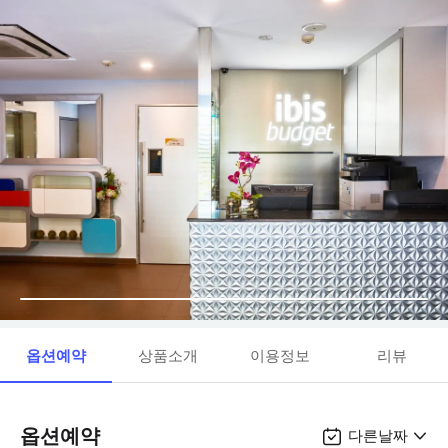
옵션예약
상품소개
이용정보
리뷰
옵션예약
다른날짜