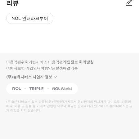
리뷰
NOL 인터파크투어
NOL
별
사
에서
점
진/
작성
높
동
된
은
영
리뷰
순
상
이용약관
위치기반서비스 이용약관
개인정보 처리방침
입니
여행자보험 가입안내
여행약관
분쟁해결기준
다.
(주)놀유니버스 사업자 정보
별
사
NOL
Triple
Interpark Global
점
진/
높
동
(주)놀유니버스
는 일부 상품의 통신판매중개자로서 통신판매의 당사자가 아니므로, 상품의
예약, 이용 및 환불 등 거래와 관련된 의무와 책임은 판매자에게 있으며
은
영
(주)놀유니버스
는 일
체 책임을 지지 않습니다.
순
상