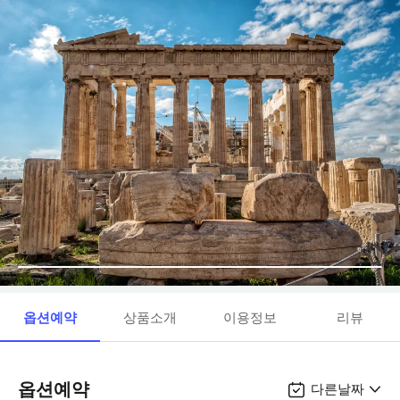
옵션예약
상품소개
이용정보
리뷰
옵션예약
다른날짜