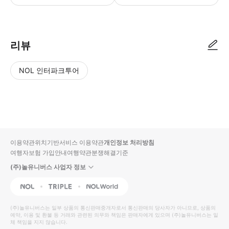
● 예약접수 후 확정이 되면 이용가능합니다. ● 바우처에 안내된 사용 방법
리뷰
NOL 인터파크투어
NOL
별
사
에서
점
진/
작성
높
동
된
은
영
리뷰
순
상
이용약관
위치기반서비스 이용약관
개인정보 처리방침
입니
여행자보험 가입안내
여행약관
분쟁해결기준
다.
(주)놀유니버스 사업자 정보
별
사
NOL
Triple
Interpark Global
점
진/
높
동
(주)놀유니버스
는 일부 상품의 통신판매중개자로서 통신판매의 당사자가 아니므로, 상품의
예약, 이용 및 환불 등 거래와 관련된 의무와 책임은 판매자에게 있으며
은
영
(주)놀유니버스
는 일
체 책임을 지지 않습니다.
순
상