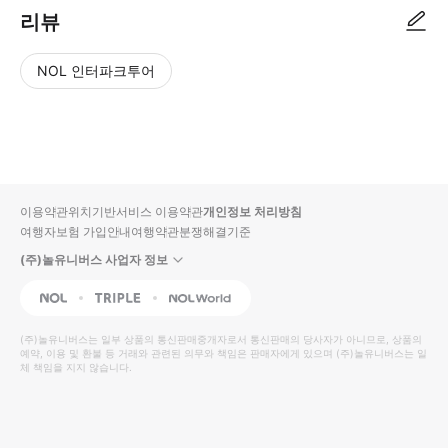
리뷰
NOL 인터파크투어
NOL
별
사
에서
점
진/
작성
높
동
된
은
영
리뷰
순
상
이용약관
위치기반서비스 이용약관
개인정보 처리방침
입니
여행자보험 가입안내
여행약관
분쟁해결기준
다.
(주)놀유니버스 사업자 정보
별
사
NOL
Triple
Interpark Global
점
진/
높
동
(주)놀유니버스
는 일부 상품의 통신판매중개자로서 통신판매의 당사자가 아니므로, 상품의
예약, 이용 및 환불 등 거래와 관련된 의무와 책임은 판매자에게 있으며
은
영
(주)놀유니버스
는 일
체 책임을 지지 않습니다.
순
상