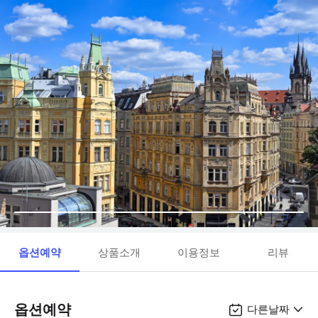
옵션예약
상품소개
이용정보
리뷰
옵션예약
다른날짜