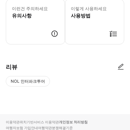
이런건 주의하세요
이렇게 사용하세요
유의사항
사용방법
리뷰
NOL 인터파크투어
NOL
별
사
에서
점
진/
작성
높
동
된
은
영
리뷰
순
상
이용약관
위치기반서비스 이용약관
개인정보 처리방침
입니
여행자보험 가입안내
여행약관
분쟁해결기준
다.