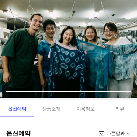
옵션예약
상품소개
이용정보
리뷰
옵션예약
다른날짜