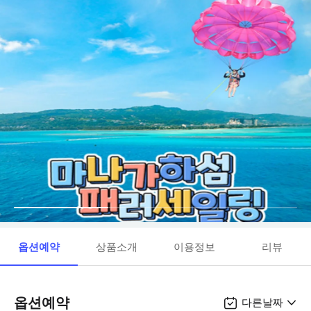
옵션예약
상품소개
이용정보
리뷰
옵션예약
다른날짜