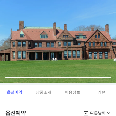
옵션예약
상품소개
이용정보
리뷰
옵션예약
다른날짜