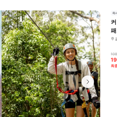
즉
커
패
108
19
최