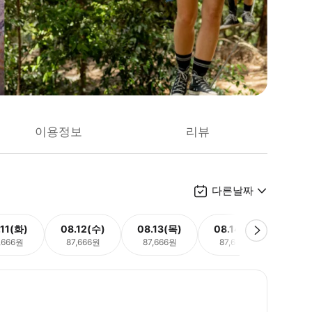
이용정보
리뷰
다른날짜
.11(화)
08.12(수)
08.13(목)
08.14(금)
08.
,666원
87,666원
87,666원
87,666원
87,