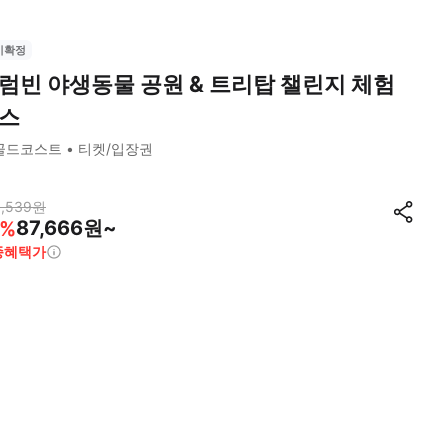
시확정
럼빈 야생동물 공원 & 트리탑 챌린지 체험
스
골드코스트
티켓/입장권
,539
원
87,666원~
%
종혜택가