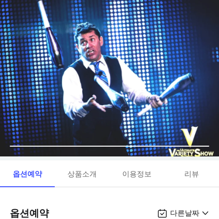
옵션예약
상품소개
이용정보
리뷰
옵션예약
다른날짜