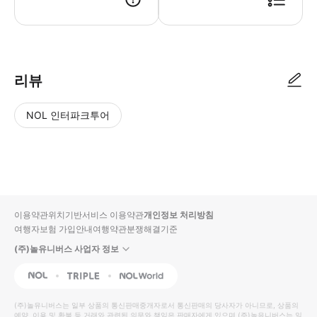
리뷰
NOL 인터파크투어
NOL
별
사
에서
점
진/
작성
높
동
된
은
영
리뷰
순
상
이용약관
위치기반서비스 이용약관
개인정보 처리방침
입니
여행자보험 가입안내
여행약관
분쟁해결기준
다.
(주)놀유니버스 사업자 정보
별
사
NOL
Triple
Interpark Global
점
진/
높
동
(주)놀유니버스
는 일부 상품의 통신판매중개자로서 통신판매의 당사자가 아니므로, 상품의
예약, 이용 및 환불 등 거래와 관련된 의무와 책임은 판매자에게 있으며
은
영
(주)놀유니버스
는 일