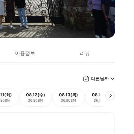
이용정보
리뷰
다른날짜
.11(화)
08.12(수)
08.13(목)
08.14(금)
08.
,808원
36,808원
36,808원
36,808원
36,