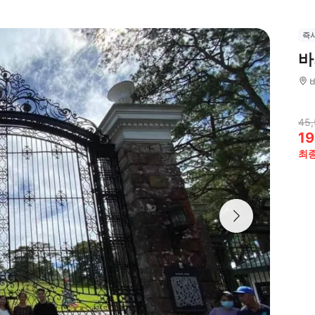
즉
바
45,
19
최