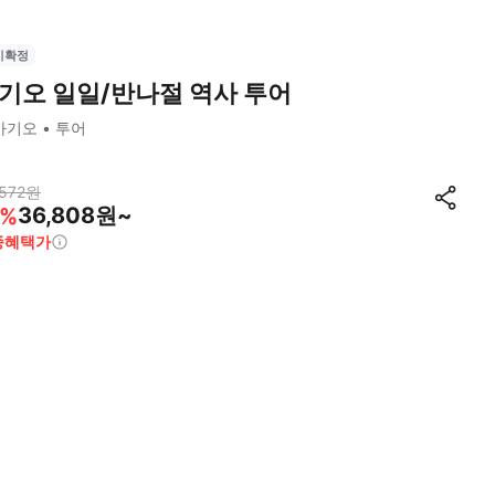
시확정
기오 일일/반나절 역사 투어
바기오
투어
572
원
36,808원~
%
종혜택가