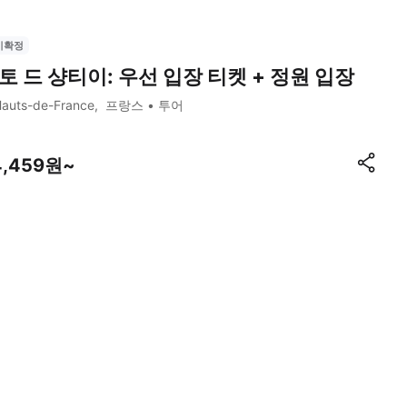
시확정
토 드 샹티이: 우선 입장 티켓 + 정원 입장
auts-de-France
프랑스
투어
4,459원~