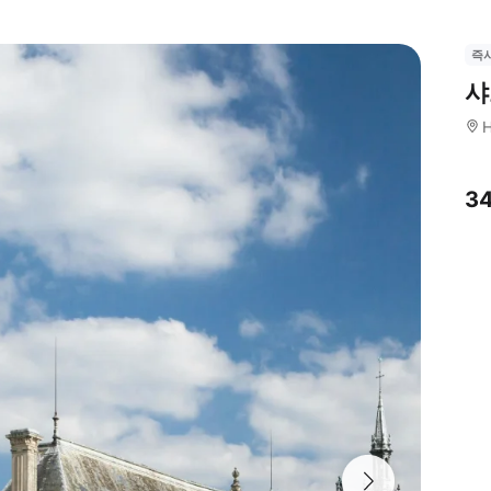
즉
샤
H
3