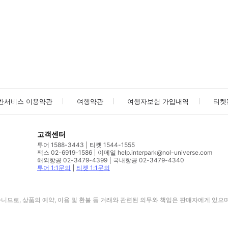
사진/동영상
사진/동영상
반서비스 이용약관
여행약관
여행자보험 가입내역
티켓
고객센터
투어 1588-3443
티켓 1544-1555
팩스 02-6919-1586
이메일 help.interpark@nol-universe.com
해외항공 02-3479-4399
국내항공 02-3479-4340
투어 1:1문의
티켓 1:1문의
므로, 상품의 예약, 이용 및 환불 등 거래와 관련된 의무와 책임은 판매자에게 있으