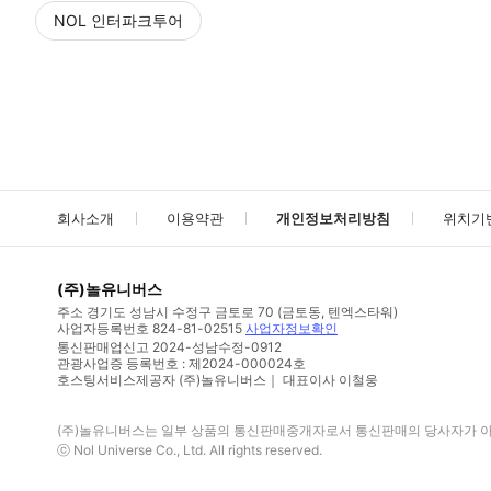
NOL 인터파크투어
NOL
에서 작성된 리뷰 입니다.
별점 높은순
별점 높은순
회사소개
이용약관
개인정보처리방침
위치기
(주)놀유니버스
주소
경기도 성남시 수정구 금토로 70 (금토동, 텐엑스타워)
사업자등록번호
824-81-02515
사업자정보확인
통신판매업신고
2024-성남수정-0912
관광사업증 등록번호 : 제2024-000024호
호스팅서비스제공자 (주)놀유니버스｜ 대표이사 이철웅
(주)놀유니버스
는 일부 상품의 통신판매중개자로서 통신판매의 당사자가 아니
ⓒ
Nol Universe Co
., Ltd. All rights reserved.