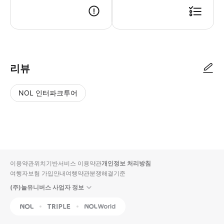
KT 포켓 와이파이 수령방법 [ STEP 1 ] 수령장소에 본인 신분증 / 예약확
리뷰
NOL 인터파크투어
NOL
별
사
에서
점
진/
작성
높
동
된
은
영
리뷰
순
상
이용약관
위치기반서비스 이용약관
개인정보 처리방침
입니
여행자보험 가입안내
여행약관
분쟁해결기준
다.
(주)놀유니버스 사업자 정보
별
사
NOL
Triple
Interpark Global
점
진/