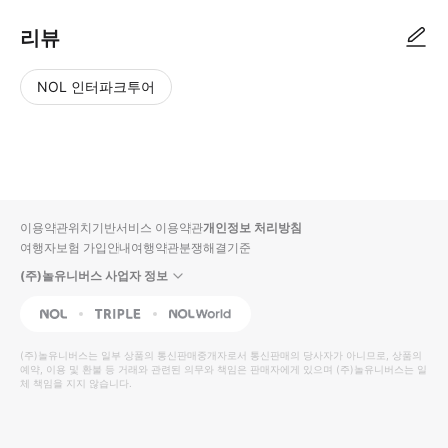
리뷰
NOL 인터파크투어
NOL
별
사
에서
점
진/
작성
높
동
된
은
영
리뷰
순
상
이용약관
위치기반서비스 이용약관
개인정보 처리방침
입니
여행자보험 가입안내
여행약관
분쟁해결기준
다.
(주)놀유니버스 사업자 정보
별
사
NOL
Triple
Interpark Global
점
진/
높
동
(주)놀유니버스
는 일부 상품의 통신판매중개자로서 통신판매의 당사자가 아니므로, 상품의
예약, 이용 및 환불 등 거래와 관련된 의무와 책임은 판매자에게 있으며
은
영
(주)놀유니버스
는 일
체 책임을 지지 않습니다.
순
상