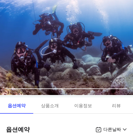
옵션예약
상품소개
이용정보
리뷰
옵션예약
다른날짜