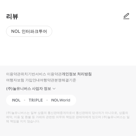
리뷰
NOL 인터파크투어
NOL
별
사
에서
점
진/
작성
높
동
된
은
영
리뷰
순
상
이용약관
위치기반서비스 이용약관
개인정보 처리방침
입니
여행자보험 가입안내
여행약관
분쟁해결기준
다.
(주)놀유니버스 사업자 정보
별
사
NOL
Triple
Interpark Global
점
진/
높
동
(주)놀유니버스
는 일부 상품의 통신판매중개자로서 통신판매의 당사자가 아니므로, 상품의
예약, 이용 및 환불 등 거래와 관련된 의무와 책임은 판매자에게 있으며
은
영
(주)놀유니버스
는 일
체 책임을 지지 않습니다.
순
상