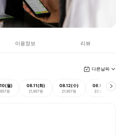
이용정보
리뷰
다른날짜
.10(월)
08.11(화)
08.12(수)
08.13(목)
08.
,957원
21,957원
21,957원
23,649원
25,