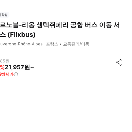
시확정
르노블-리옹 생텍쥐페리 공항 버스 이동 서
스 (Flixbus)
uvergne-Rhône-Alpes
프랑스
교통편의/이동
185
원
21,957원~
%
종혜택가