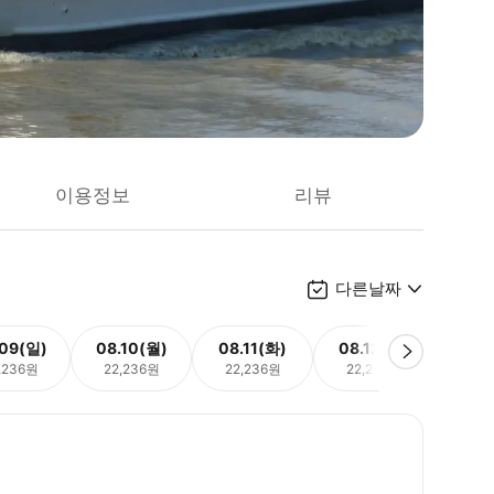
이용정보
리뷰
다른날짜
.09(일)
08.10(월)
08.11(화)
08.12(수)
08.
,236원
22,236원
22,236원
22,236원
22,