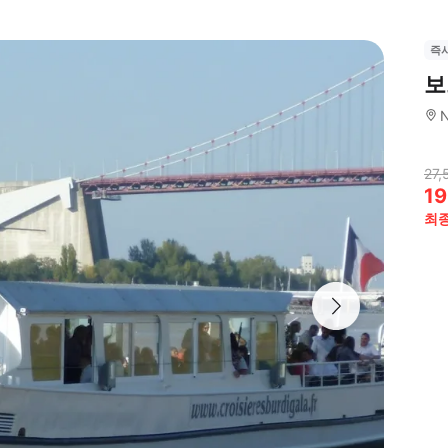
즉
보
N
27,
19
최