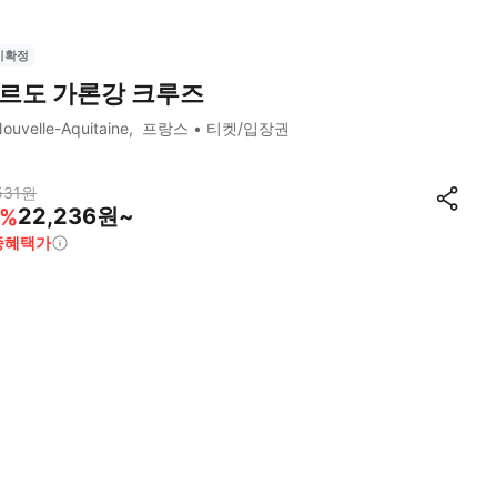
시확정
르도 가론강 크루즈
ouvelle-Aquitaine
프랑스
티켓/입장권
531
원
22,236원~
%
종혜택가