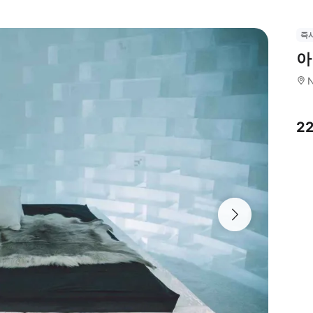
즉
아
N
2