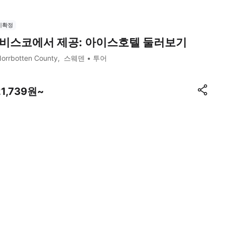
시확정
비스코에서 제공: 아이스호텔 둘러보기
orrbotten County
스웨덴
투어
21,739원~