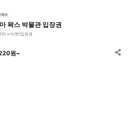
시확정
마 왁스 박물관 입장권
로마
티켓/입장권
,220원~