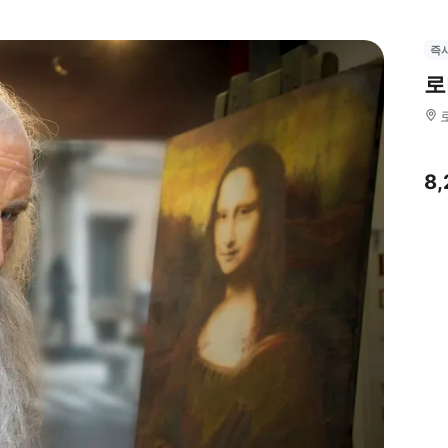
즉
로
8