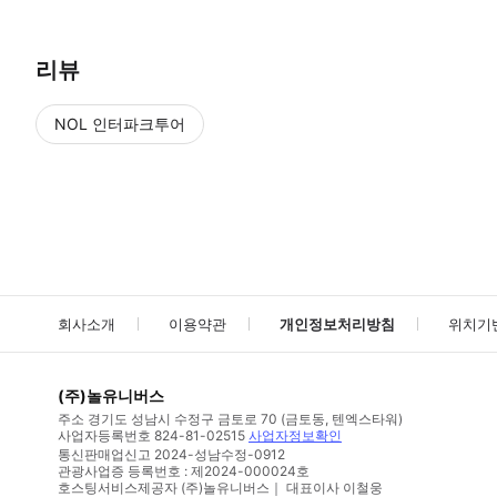
리뷰
NOL 인터파크투어
NOL
에서 작성된 리뷰 입니다.
별점 높은순
별점 높은순
회사소개
이용약관
개인정보처리방침
위치기
(주)놀유니버스
주소
경기도 성남시 수정구 금토로 70 (금토동, 텐엑스타워)
사업자등록번호
824-81-02515
사업자정보확인
통신판매업신고
2024-성남수정-0912
관광사업증 등록번호 : 제2024-000024호
호스팅서비스제공자 (주)놀유니버스｜ 대표이사 이철웅