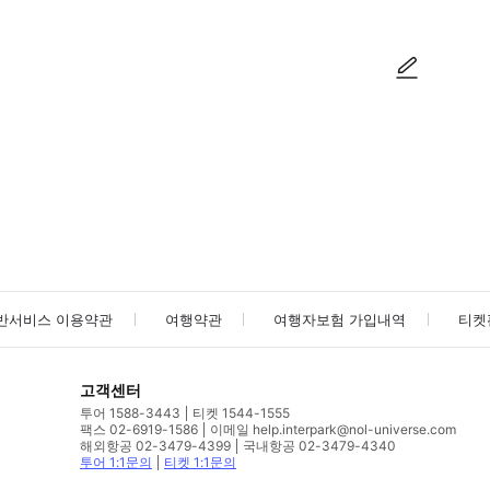
사진/동영상
사진/동영상
반서비스 이용약관
여행약관
여행자보험 가입내역
티켓
고객센터
투어 1588-3443
티켓 1544-1555
팩스 02-6919-1586
이메일 help.interpark@nol-universe.com
해외항공 02-3479-4399
국내항공 02-3479-4340
투어 1:1문의
티켓 1:1문의