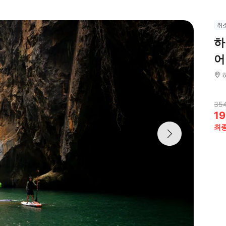
취
하
어
354
19
최