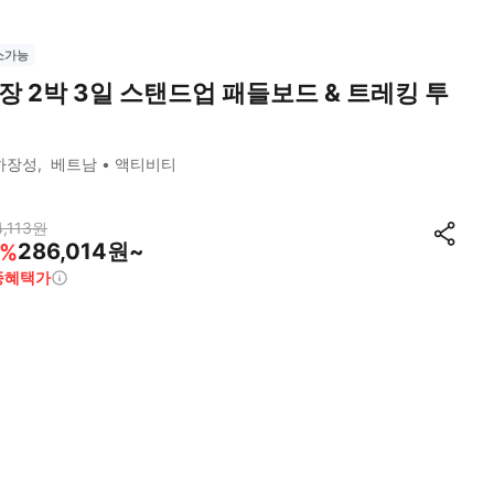
소가능
장 2박 3일 스탠드업 패들보드 & 트레킹 투
하장성
베트남
액티비티
,113
원
286,014원~
%
종혜택가