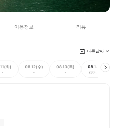
이용정보
리뷰
다른날짜
.11(화)
08.12(수)
08.13(목)
08.14(금)
08.
-
-
-
286,014원