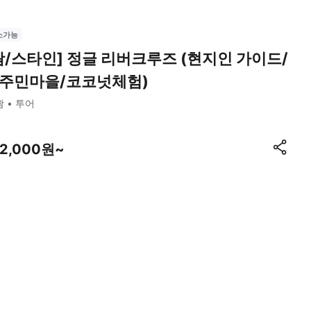
소가능
괌/스타인] 정글 리버크루즈 (현지인 가이드/
주민마을/코코넛체험)
괌
투어
62,000원~