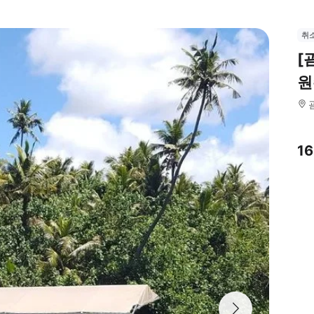
취
[
원
1