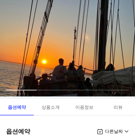
옵션예약
상품소개
이용정보
리뷰
옵션예약
다른날짜