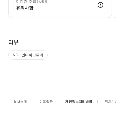
이런건 주의하세요
유의사항
● 예약접수 후 확정이 되면 이용가능합니다. ● 바우처에 안내된 사용 
리뷰
NOL 인터파크투어
NOL
에서 작성된 리뷰 입니다.
별점 높은순
별점 높은순
회사소개
이용약관
개인정보처리방침
위치기