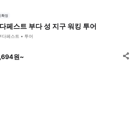
시확정
다페스트 부다 성 지구 워킹 투어
부다페스트
투어
9,694원~