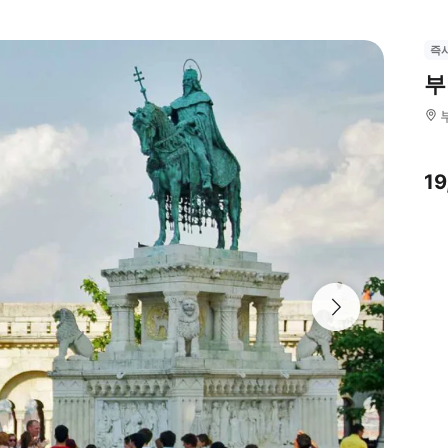
즉
부
1