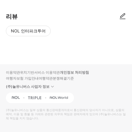
리뷰
NOL 인터파크투어
NOL
별
사
에서
점
진/
작성
높
동
된
은
영
리뷰
순
상
이용약관
위치기반서비스 이용약관
개인정보 처리방침
입니
여행자보험 가입안내
여행약관
분쟁해결기준
다.
(주)놀유니버스 사업자 정보
별
사
NOL
Triple
Interpark Global
점
진/
높
동
(주)놀유니버스
는 일부 상품의 통신판매중개자로서 통신판매의 당사자가 아니므로, 상품의
예약, 이용 및 환불 등 거래와 관련된 의무와 책임은 판매자에게 있으며
은
영
(주)놀유니버스
는 일
체 책임을 지지 않습니다.
순
상