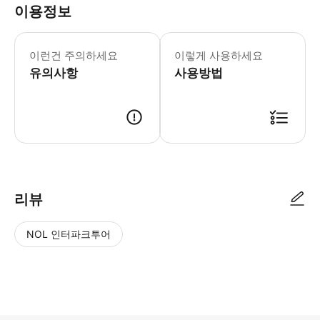
이용정보
승객과 수하물 수에 따라 친절하게 예약하
이런건 주의하세요
이렇게 사용하세요
유의사항
사용방법
● 예약접수 후 확정이 되면 이용가능합니다. ● 바우처에 안내된 사용 방법
리뷰
NOL 인터파크투어
NOL
별
사
에서
점
진/
작성
높
동
된
은
영