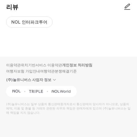
리뷰
NOL 인터파크투어
NOL
별
사
에서
점
진/
작성
높
동
된
은
영
리뷰
순
상
이용약관
위치기반서비스 이용약관
개인정보 처리방침
입니
여행자보험 가입안내
여행약관
분쟁해결기준
다.
(주)놀유니버스 사업자 정보
별
사
NOL
Triple
Interpark Global
점
진/
높
동
(주)놀유니버스
는 일부 상품의 통신판매중개자로서 통신판매의 당사자가 아니므로, 상품의
예약, 이용 및 환불 등 거래와 관련된 의무와 책임은 판매자에게 있으며
은
영
(주)놀유니버스
는 일
체 책임을 지지 않습니다.
순
상