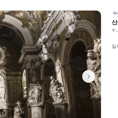
즉
산
일