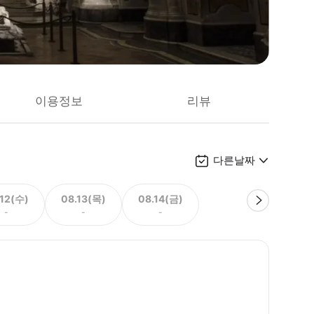
이용정보
리뷰
다른날짜
.12(수)
08.13(목)
08.14(금)
-
-
-