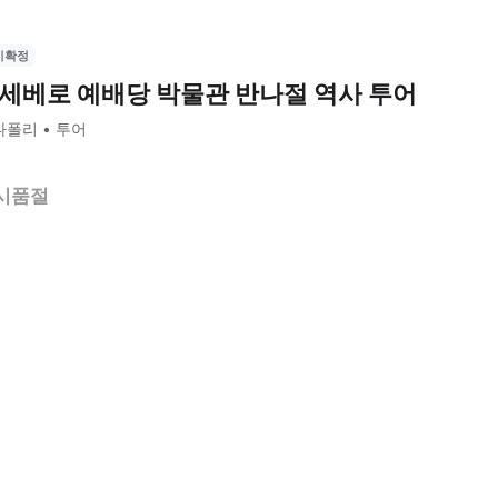
시확정
세베로 예배당 박물관 반나절 역사 투어
나폴리
투어
시품절