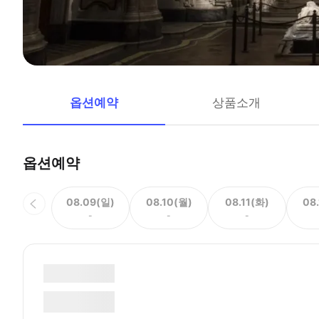
옵션예약
상품소개
옵션예약
08.09(일)
08.10(월)
08.11(화)
08
-
-
-