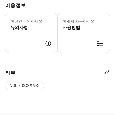
이용정보
오디오 가이드를 대여하려면 유효한 신분증
이런건 주의하세요
이렇게 사용하세요
유의사항
사용방법
● 예약접수 후 확정이 되면 이용가능합니다. ● 바우처에 안내된 사용 방법
리뷰
NOL 인터파크투어
NOL
별
사
에서
점
진/
작성
높
동
된