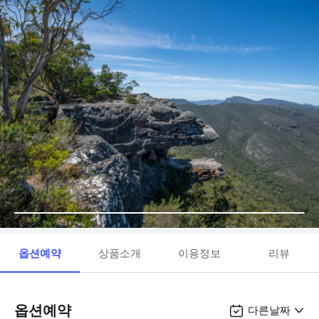
옵션예약
상품소개
이용정보
리뷰
옵션예약
다른날짜