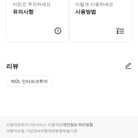
이런건 주의하세요
이렇게 사용하세요
유의사항
사용방법
리뷰
NOL 인터파크투어
NOL
별
사
에서
점
진/
작성
높
동
된
은
영
리뷰
순
상
이용약관
위치기반서비스 이용약관
개인정보 처리방침
입니
여행자보험 가입안내
여행약관
분쟁해결기준
다.