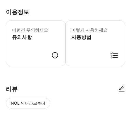
이용정보
이 티켓은 13:00에 입장할 때만 유효
이런건 주의하세요
이렇게 사용하세요
유의사항
사용방법
● 예약접수 후 확정이 되면 이용가능합니다. ● 바우처에 안내된 사용 방법
리뷰
NOL 인터파크투어
NOL
별
사
에서
점
진/
작성