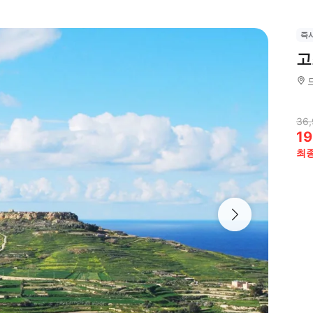
즉
고
36
19
최