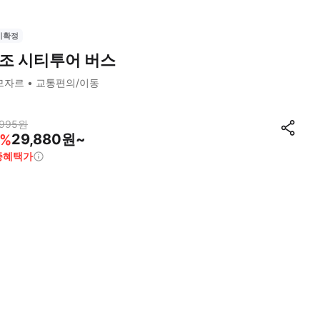
시확정
조 시티투어 버스
므자르
교통편의/이동
,995
원
29,880원~
%
종혜택가