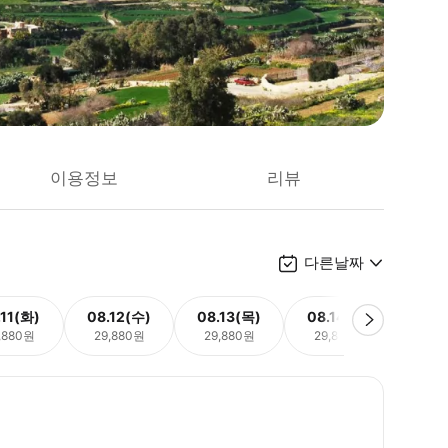
이용정보
리뷰
다른날짜
.11(화)
08.12(수)
08.13(목)
08.14(금)
08.
,880원
29,880원
29,880원
29,880원
29,